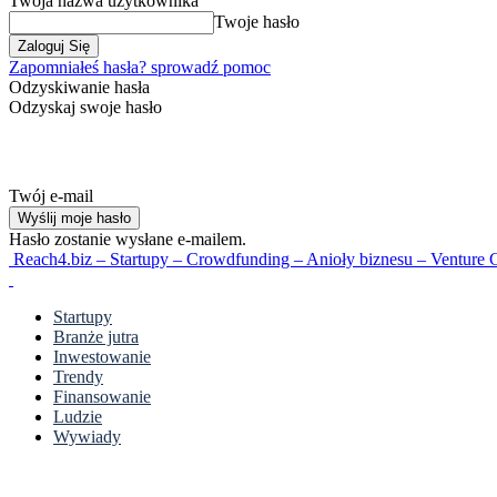
Twoja nazwa użytkownika
Twoje hasło
Zapomniałeś hasła? sprowadź pomoc
Odzyskiwanie hasła
Odzyskaj swoje hasło
Twój e-mail
Hasło zostanie wysłane e-mailem.
Reach4.biz – Startupy – Crowdfunding – Anioły biznesu – Venture C
Startupy
Branże jutra
Inwestowanie
Trendy
Finansowanie
Ludzie
Wywiady