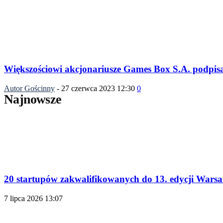
Większościowi akcjonariusze Games Box S.A. podpis
Autor Gościnny
-
27 czerwca 2023 12:30
0
Najnowsze
20 startupów zakwalifikowanych do 13. edycji Wars
7 lipca 2026 13:07