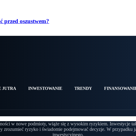
ić przed oszustwem?
 JUTRA
INWESTOWANIE
TRENDY
FINANSOWANI
gólności w nowe podmioty, wiąże się z wysokim ryzykiem. Inwestycje ta
by zrozumieć ryzyko i świadomie podejmować decyzje. W przypadku ja
inwestycyjnego.