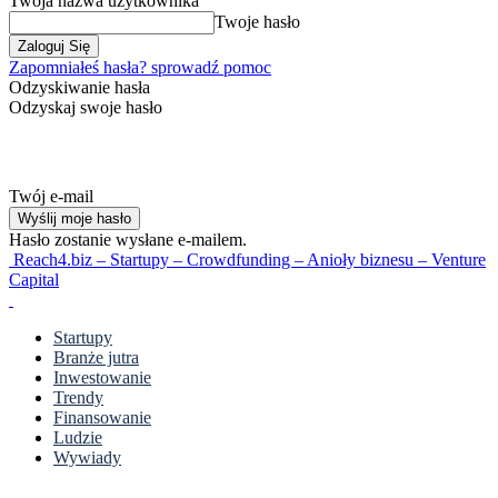
Twoja nazwa użytkownika
Twoje hasło
Zapomniałeś hasła? sprowadź pomoc
Odzyskiwanie hasła
Odzyskaj swoje hasło
Twój e-mail
Hasło zostanie wysłane e-mailem.
Reach4.biz – Startupy – Crowdfunding – Anioły biznesu – Venture
Capital
Startupy
Branże jutra
Inwestowanie
Trendy
Finansowanie
Ludzie
Wywiady