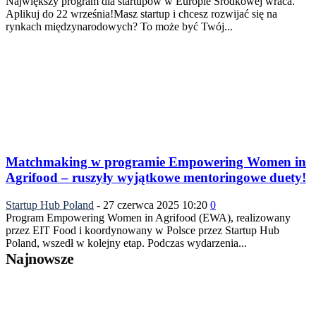
Największy program dla startupów w Europie Środkowej wraca.
Aplikuj do 22 września!Masz startup i chcesz rozwijać się na
rynkach międzynarodowych? To może być Twój...
Matchmaking w programie Empowering Women in
Agrifood – ruszyły wyjątkowe mentoringowe duety!
Startup Hub Poland
-
27 czerwca 2025 10:20
0
Program Empowering Women in Agrifood (EWA), realizowany
przez EIT Food i koordynowany w Polsce przez Startup Hub
Poland, wszedł w kolejny etap. Podczas wydarzenia...
Najnowsze